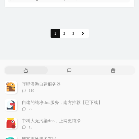
1
2
3
P
L
R
o
a
a
p
t
n
哔哩漫游自建服务器
u
e
d
评
110
l
s
o
论
a
t
m
数：
自建的纯净dns服务，南方推荐【已下线】
r
c
a
评
22
a
o
r
论
r
数：
m
t
中科大无污染dns，上网更纯净
t
m
i
评
15
i
e
c
论
数：
c
n
l