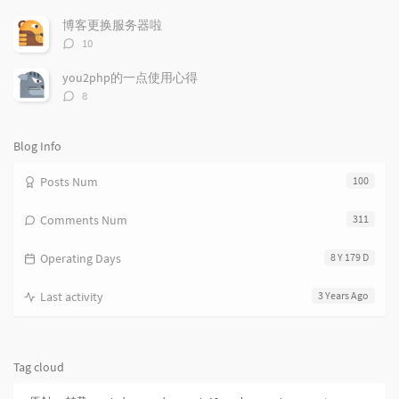
i
e
c
论
数：
c
n
l
博客更换服务器啦
l
t
e
评
10
e
论
s
s
数：
s
you2php的一点使用心得
评
8
论
数：
Blog Info
Posts Num
100
Comments Num
311
Operating Days
8 Y 179 D
Last activity
3 Years Ago
Tag cloud