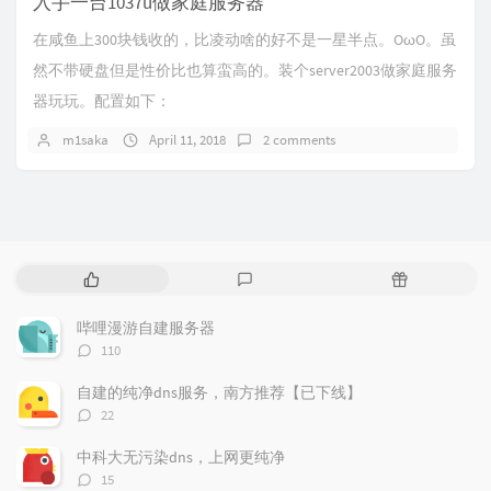
入手一台1037u做家庭服务器
在咸鱼上300块钱收的，比凌动啥的好不是一星半点。OωO。虽
然不带硬盘但是性价比也算蛮高的。装个server2003做家庭服务
器玩玩。配置如下：
m1saka
April 11, 2018
2 comments
P
L
R
o
a
a
p
t
n
哔哩漫游自建服务器
u
e
d
评
110
l
s
o
论
a
t
m
数：
自建的纯净dns服务，南方推荐【已下线】
r
c
a
评
22
a
o
r
论
r
数：
m
t
中科大无污染dns，上网更纯净
t
m
i
评
15