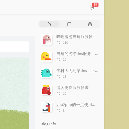
新
P
L
R
o
a
a
p
t
n
哔哩漫游自建服务器
u
e
d
评
110
l
s
o
论
a
数：
t
m
自建的纯净dns服务，南方推荐【已下线】
r
c
a
评
22
a
o
r
论
数：
r
m
t
中科大无污染dns，上网更纯净
t
m
i
评
15
i
论
e
c
数：
c
n
l
博客更换服务器啦
l
t
e
评
10
论
e
s
s
数：
s
you2php的一点使用心得
评
8
论
数：
Blog Info