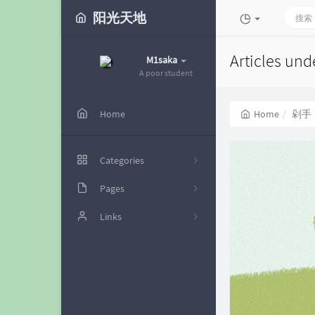
阳光天地
Articles un
M1saka
A poor student
Home
Home
剁手
Categories
Pages
49
时光机
Links
11
留言板
futrime
49
文章归档
电脑博士
神代綺凜