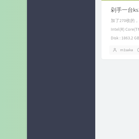
蓝小柠
剁手一台ks
奶油话梅糖
加了270收的
Intel(R) Core(
c10udlnk
Disk : 1863.2 GB 
七云Blog
m1saka