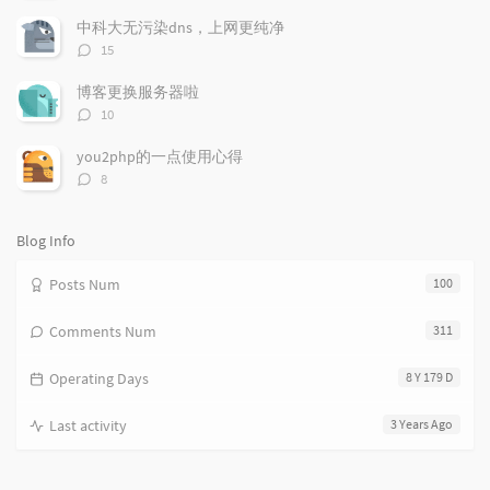
a
o
r
论
r
数：
m
t
中科大无污染dns，上网更纯净
t
m
i
评
15
i
e
c
论
数：
c
n
l
博客更换服务器啦
l
t
e
评
10
e
论
s
s
数：
s
you2php的一点使用心得
评
8
论
数：
Blog Info
Posts Num
100
Comments Num
311
Operating Days
8 Y 179 D
Last activity
3 Years Ago