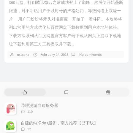
360云盘、打倒腾讯微云之后成功登上了巅峰，然后便开始垄断
限速，对不听话用户予以封号的严格处罚，导致网络上哀嚎一
片 ，用户们纷纷将矛头对准百度，开始了一番斗阵。本攻略将
列出常用的方式优化从百度网盘下载数据到用户本地的体验。
下载方法系列从百度网盘官方客户端下载从网页上提取下载地
址下载利用第三方工具提取并下载...
m1saka
February 14, 2018
No comments
P
L
R
o
a
a
p
t
n
哔哩漫游自建服务器
u
e
d
评
110
l
s
o
论
a
t
m
数：
自建的纯净dns服务，南方推荐【已下线】
r
c
a
评
22