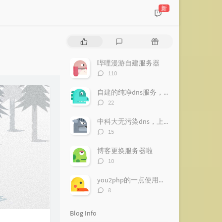
新
P
L
R
o
a
a
p
t
n
哔哩漫游自建服务器
u
e
d
评
110
l
s
o
论
a
数：
t
m
自建的纯净dns服务，南方推荐【已下线】
r
c
a
评
22
a
o
r
论
数：
r
m
t
中科大无污染dns，上网更纯净
t
m
i
评
15
i
论
e
c
数：
c
n
l
博客更换服务器啦
l
t
e
评
10
论
e
s
s
数：
s
you2php的一点使用心得
评
8
论
数：
Blog Info