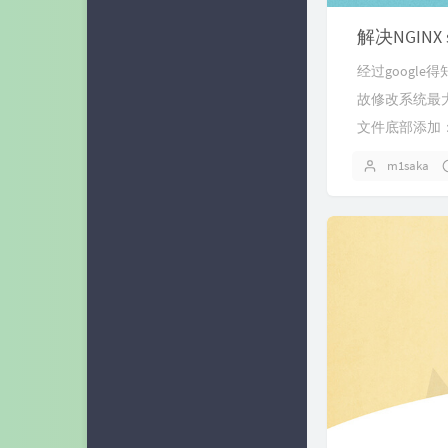
解决NGINX se
经过google得
故修改系统最大打开文件
文件底部添加：* soft
m1saka