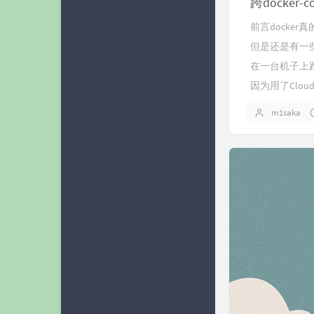
跨docker
蓝小柠
前言docke
奶油话梅糖
但是还是有一些
在一台机子上
c10udlnk
因为用了Cloud
七云Blog
m1saka