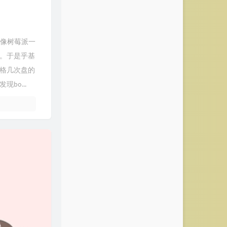
像不像树莓派一
器。于是乎基
天格几次盘的
bo...