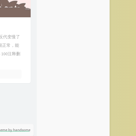
现反代变慢了
很正常，能
6 100注释删
heme by handsome