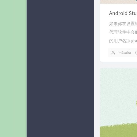
Android S
如果你在设置里
代理软件中会疯狂报
的用户名}}\.gradl
m1saka