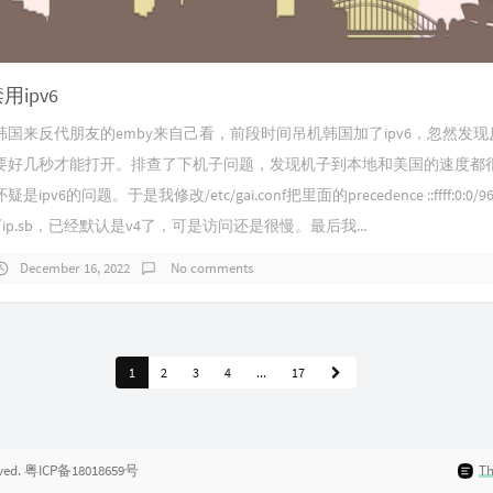
用ipv6
国来反代朋友的emby来自己看，前段时间吊机韩国加了ipv6，忽然发
要好几秒才能打开。排查了下机子问题，发现机子到本地和美国的速度都
pv6的问题。于是我修改/etc/gai.conf把里面的precedence ::ffff:0:0/9
下ip.sb，已经默认是v4了，可是访问还是很慢。最后我...
December 16, 2022
No comments
1
2
3
4
...
17
rved.
粤ICP备18018659号
T