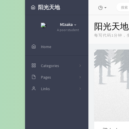
阳光天地
阳光天地
M1saka
A poor student
每写代码1分钟，
Home
Categories
Pages
49
时光机
Links
11
留言板
futrime
49
文章归档
电脑博士
神代綺凜