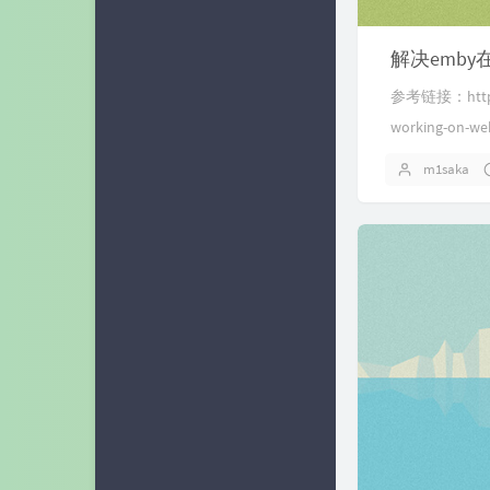
解决emby
参考链接：https://
working-
m1saka