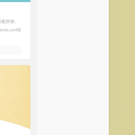
e不匹配所致。
its.conf在