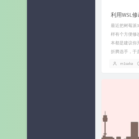
利用WSL修改
最近把树莓派3B
样有个方便修改
本都是建议你开
折腾选手，于是
m1saka