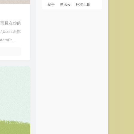
剁手
腾讯云
标准互联
，而且在你的
sers\{{你
temPr...