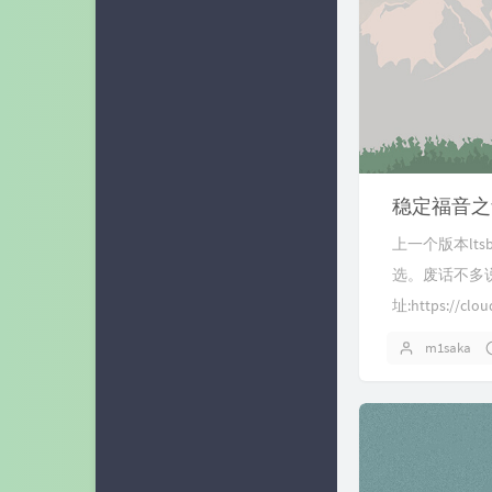
稳定福音之w
上一个版本lts
选。废话不多
址:https://clou
m1saka