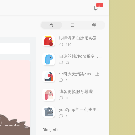
新
P
L
R
o
a
a
p
t
n
哔哩漫游自建服务器
u
e
d
评
110
l
s
o
论
a
数：
t
m
自建的纯净dns服务，南方推荐【已下线】
r
c
a
评
22
a
o
r
论
数：
r
m
t
中科大无污染dns，上网更纯净
t
m
i
评
15
i
论
e
c
数：
c
n
l
博客更换服务器啦
l
t
e
评
10
论
e
s
s
数：
s
you2php的一点使用心得
评
8
论
数：
Blog Info