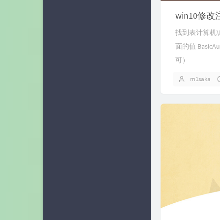
蓝小柠
win10修改
奶油话梅糖
找到表计算机\HKEY_
面的值 Basic
c10udlnk
可）
七云Blog
m1saka