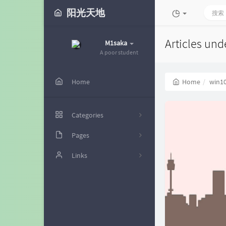
阳光天地
Articles und
M1saka
A poor student
Home
Home
win1
Categories
Pages
49
时光机
Links
11
留言板
futrime
49
文章归档
电脑博士
神代綺凜