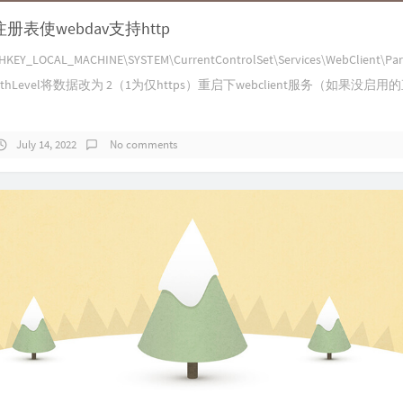
注册表使webdav支持http
LOCAL_MACHINE\SYSTEM\CurrentControlSet\Services\WebClient\Par
AuthLevel将数据改为 2（1为仅https）重启下webclient服务（如果没启
July 14, 2022
No comments