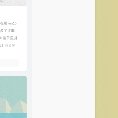
用win10
用多了才顺
大佬手里诞
源于巨量的