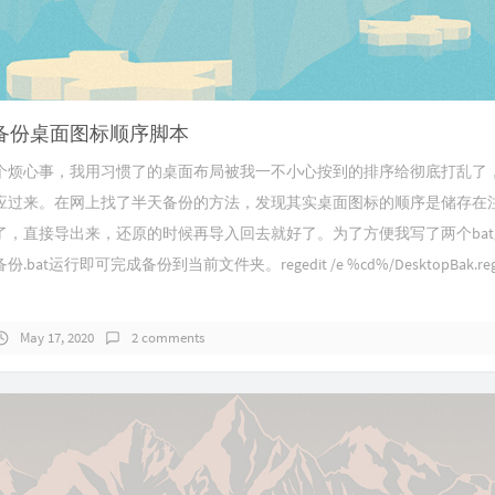
一键备份桌面图标顺序脚本
个烦心事，我用习惯了的桌面布局被我一不小心按到的排序给彻底打乱了
应过来。在网上找了半天备份的方法，发现其实桌面图标的顺序是储存在
了，直接导出来，还原的时候再导入回去就好了。为了方便我写了两个ba
bat运行即可完成备份到当前文件夹。regedit /e %cd%/DesktopBak.re
May 17, 2020
2 comments