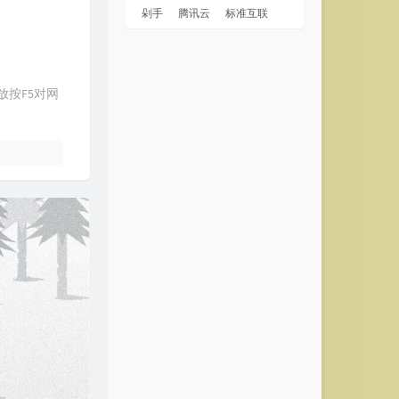
剁手
腾讯云
标准互联
缩放按F5对网