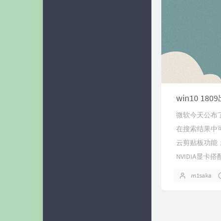
win10 
微软今天公布
在搜索结果中可以
云剪贴板功能；Y
NVIDIA显卡
m1saka