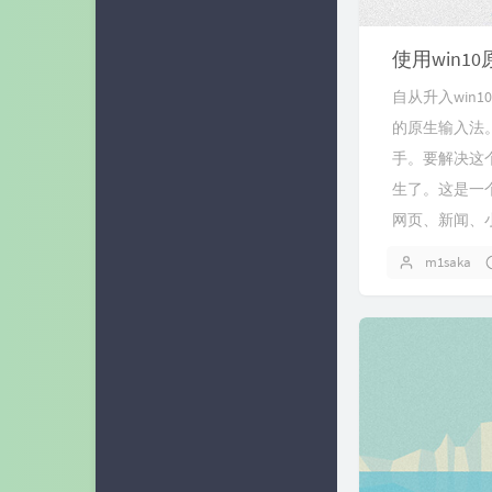
使用win
自从升入win
的原生输入法
手。要解决这
生了。这是一
网页、新闻、小
m1saka