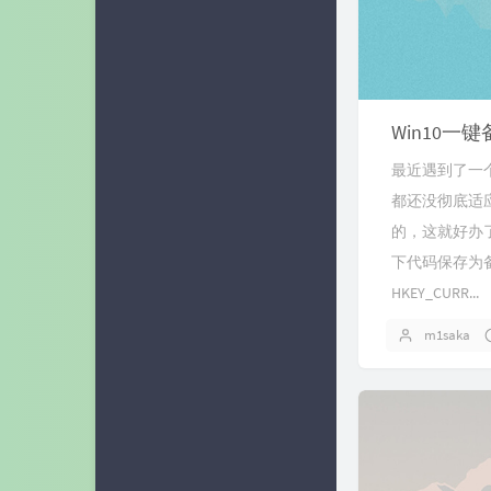
Win10
最近遇到了一
都还没彻底适
的，这就好办
下代码保存为备份.
HKEY_CURR...
m1saka