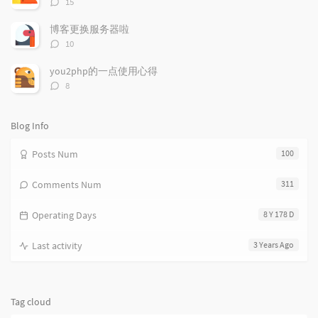
15
i
e
c
论
数：
c
n
l
博客更换服务器啦
l
t
e
评
10
e
论
s
s
数：
s
you2php的一点使用心得
评
8
论
数：
Blog Info
Posts Num
100
Comments Num
311
Operating Days
8 Y 178 D
Last activity
3 Years Ago
Tag cloud