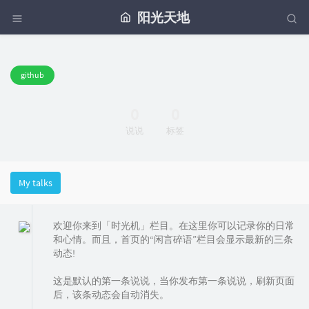
阳光天地
github
0
0
说说
标签
My talks
欢迎你来到「时光机」栏目。在这里你可以记录你的日常
和心情。而且，首页的“闲言碎语”栏目会显示最新的三条
动态!
这是默认的第一条说说，当你发布第一条说说，刷新页面
后，该条动态会自动消失。