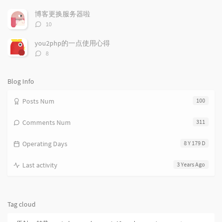
i
e
c
论
数：
c
n
l
博客更换服务器啦
l
t
e
评
10
e
论
s
s
数：
s
you2php的一点使用心得
评
8
论
数：
Blog Info
Posts Num
100
Comments Num
311
Operating Days
8 Y 179 D
Last activity
3 Years Ago
Tag cloud