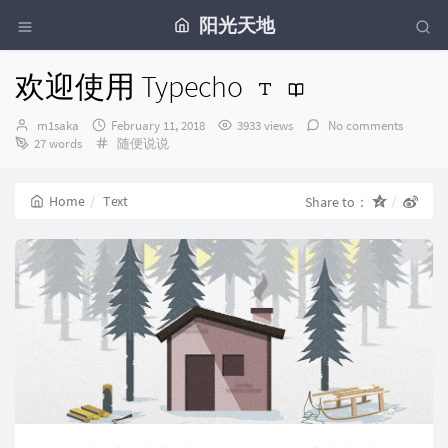
阳光天地
欢迎使用 Typecho
Author：
发
m1saka
February 11, 2018
3933 views
No comments
布
Categories：
27 words
随便说说
时
间：
Home
Text
Share to：