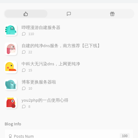
P
L
R
o
a
a
p
t
n
哔哩漫游自建服务器
u
e
d
评
110
l
s
o
论
a
t
m
数：
自建的纯净dns服务，南方推荐【已下线】
r
c
a
评
22
a
o
r
论
r
数：
m
t
中科大无污染dns，上网更纯净
t
m
i
评
15
i
e
c
论
数：
c
n
l
博客更换服务器啦
l
t
e
评
10
e
论
s
s
数：
s
you2php的一点使用心得
评
8
论
数：
Blog Info
Posts Num
100