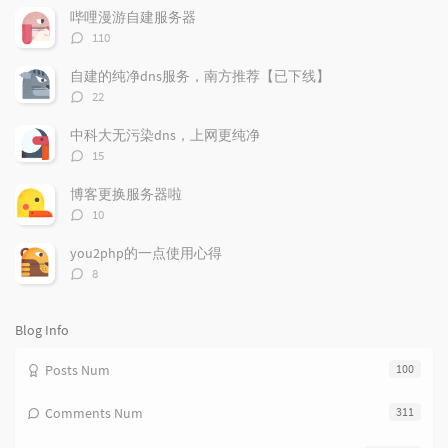
p
t
n
哔哩漫游自建服务器
u
e
d
评
110
l
s
o
论
a
t
m
数：
自建的纯净dns服务，南方推荐【已下线】
r
c
a
评
22
a
o
r
论
r
数：
m
t
中科大无污染dns，上网更纯净
t
m
i
评
15
i
e
c
论
数：
c
n
l
博客更换服务器啦
l
t
e
评
10
e
论
s
s
数：
s
you2php的一点使用心得
评
8
论
数：
Blog Info
Posts Num
100
Comments Num
311