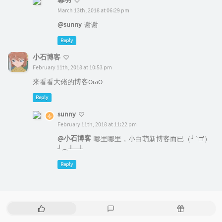
幕羽
March 13th, 2018 at 06:29 pm
@sunny
谢谢
Reply
小石博客
February 11th, 2018 at 10:53 pm
来看看大佬的博客OωO
Reply
sunny
February 11th, 2018 at 11:22 pm
@小石博客
哪里哪里，小白萌新博客而已（╯‵□′）
╯︵┴─┴
Reply
P
L
R
o
a
a