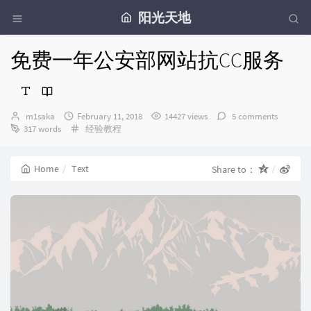
阳光天地
免费一年公安部网站抗CC服务
Author：
发
m1saka
February 11, 2018
14427 views
5 comments
布
Categories：
317 words
经验教程
时
间：
Home
Text
Share to：