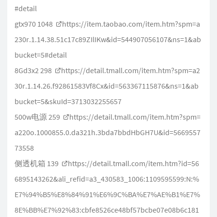
#detail
gtx970 1048
https://item.taobao.com/item.htm?spm=a
230r.1.14.38.51c17c89ZIlIKw&id=544907056107&ns=1&ab
bucket=5#detail
8Gd3x2 298
https://detail.tmall.com/item.htm?spm=a2
30r.1.14.26.f92861583Vf8Cx&id=563367115876&ns=1&ab
bucket=5&skuId=3713032255657
500w电源 259
https://detail.tmall.com/item.htm?spm=
a220o.1000855.0.da321h.3bda7bbdHbGH7U&id=5669557
73558
侧透机箱 139
https://detail.tmall.com/item.htm?id=56
6895143262&ali_refid=a3_430583_1006:1109595599:N:%
E7%94%B5%E8%84%91%E6%9C%BA%E7%AE%B1%E7%
8E%BB%E7%92%83:cbfe8526ce48bf57bcbe07e08b6c181