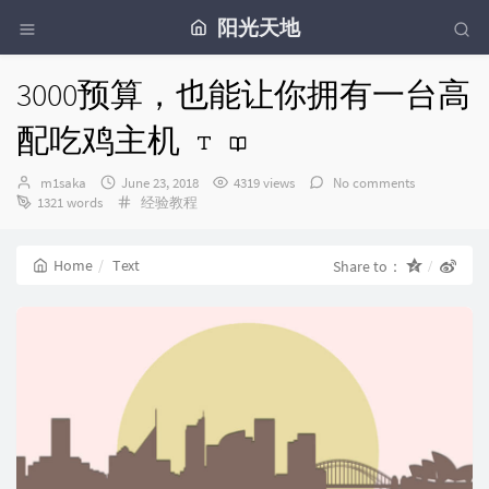
阳光天地
3000预算，也能让你拥有一台高
配吃鸡主机
Author：
发
m1saka
June 23, 2018
4319 views
No comments
布
Categories：
1321 words
经验教程
时
间：
Home
Text
Share to：