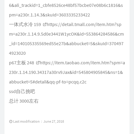
6&ali_trackid=1_cbfe8526ce48bf57bcbe07e08b6c1816&s
pm=a230r.1.14.3&skuId=3603335233422
一体式水冷 159
https://detail.tmall.com/item.htm?sp
m=a230r.1.14.9.5d0e3441W1ycOK&id=553864284586&cm
_id=140105335569ed55e27b&abbucket=5&skuId=370497
4923020
p67主板 248
https://item.taobao.com/item.htm?spm=a
230r.1.14.190.34317a30rv9Jax&id=545804905845&ns=1&
abbucket=5#detail&qq-pf-to=pcqq.c2c
ssd自己挑吧
总计 3000左右
Last modification：June 27, 2018