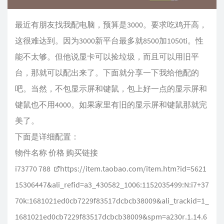
最近有朋友找我配电脑，预算是3000。要求吃鸡开高，
这很难达到。因为3000新平台最多就8500加1050ti。性
能不太够。但他说显卡可以捡垃圾，而且可以用旧平
台，那就可以配出来了。下面就分享一下我给他配的
吧。当然，不包显示屏和键鼠，包上好一点的显示屏和
键鼠也不用4000。如果家里有旧的显示屏和键鼠那就完
美了。
下面是详细配置：
物件名称 价格 购买链接
i73770 788
https://item.taobao.com/item.htm?id=5621
15306447&ali_refid=a3_430582_1006:1152035499:N:i7+37
70k:1681021ed0cb7229f83517dcbcb38009&ali_trackid=1_
1681021ed0cb7229f83517dcbcb38009&spm=a230r.1.14.6