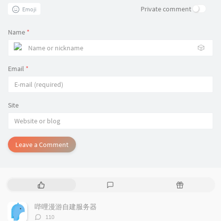
Private comment
Emoji
Name
*
🎲
Email
*
Site
Leave a Comment
P
L
R
o
a
a
p
t
n
哔哩漫游自建服务器
u
e
d
评
110