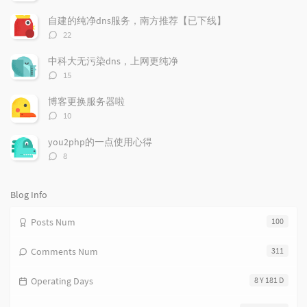
l
s
o
论
a
t
m
数：
自建的纯净dns服务，南方推荐【已下线】
r
c
a
评
22
a
o
r
论
r
数：
m
t
中科大无污染dns，上网更纯净
t
m
i
评
15
i
e
c
论
数：
c
n
l
博客更换服务器啦
l
t
e
评
10
e
论
s
s
数：
s
you2php的一点使用心得
评
8
论
数：
Blog Info
Posts Num
100
Comments Num
311
Operating Days
8 Y 181 D