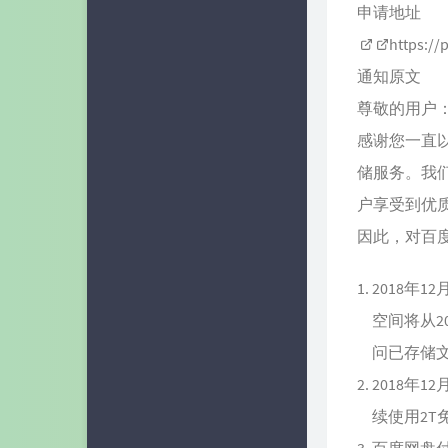
申请地址
https:/
通知原文
尊敬的用户
感谢您一直
储服务。我
户享受到优
因此，对百
2018年
空间将从2
问已存储
2018年
续使用2T