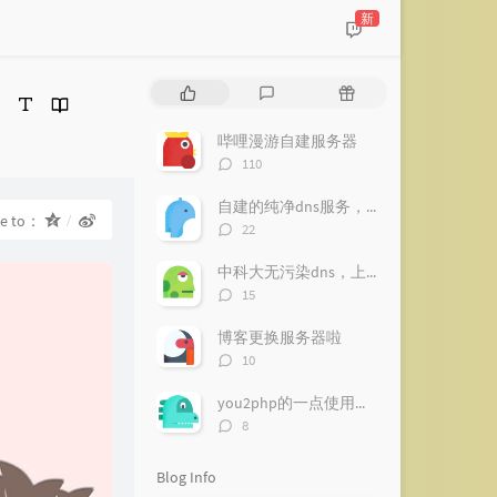
新
！
P
L
R
o
a
a
p
t
n
哔哩漫游自建服务器
u
e
d
评
110
l
s
o
论
a
数：
t
m
自建的纯净dns服务，南方推荐【已下线】
re to：
r
c
a
评
22
a
o
r
论
数：
r
m
t
中科大无污染dns，上网更纯净
t
m
i
评
15
i
论
e
c
数：
c
n
l
博客更换服务器啦
l
t
e
评
10
论
e
s
s
数：
s
you2php的一点使用心得
评
8
论
数：
Blog Info