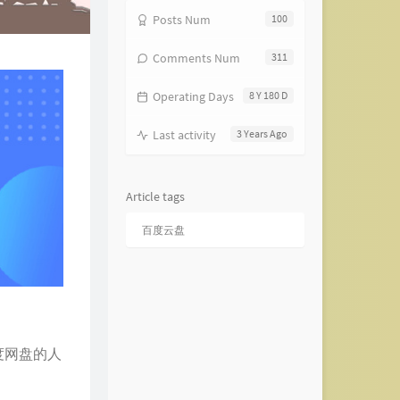
Posts Num
100
Comments Num
311
Operating Days
8 Y 180 D
Last activity
3 Years Ago
Article tags
百度云盘
度网盘的人