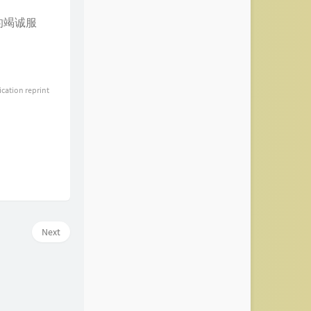
的竭诚服
ication reprint
Next