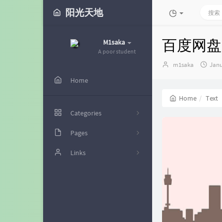
阳光天地
百度网盘
M1saka
A poor student
Author：
发
m1saka
Janu
布
Home
时
间：
Home
Text
Categories
Pages
49
时光机
Links
11
留言板
futrime
49
文章归档
电脑博士
神代綺凜