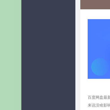
蓝小柠
奶油话梅糖
c10udlnk
七云Blog
百度网盘最
来说没啥影响